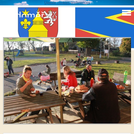
Update cookies preferences
Sudoměř
IMG_7443