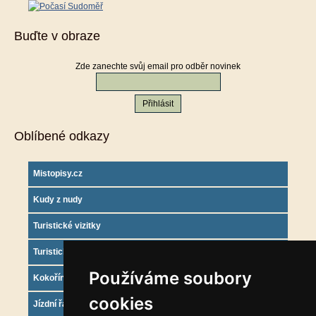
Buďte v obraze
Zde zanechte svůj email pro odběr novinek
Oblíbené odkazy
Mistopisy.cz
Kudy z nudy
Turistické vizitky
Turistický deník
Používáme soubory
Kokořínsko info
cookies
Jízdní řády