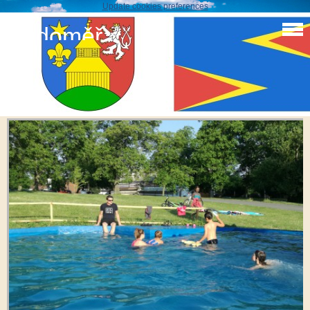
Update cookies preferences
Sudoměř
koupání kal
IMG_20170708_190557_resized_20171030_094219616