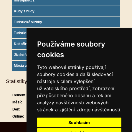
Mistopisy.cz
Kudy z nudy
Turistické vizitky
Turistický deník
Používáme soubory
Kokořínsko info
cookies
Jízdní řády
Města a obce
Tyto webové stránky používají
soubory cookies a další sledovací
Statistiky
nástroje s cílem vylepšení
uživatelského prostředí, zobrazení
přizpůsobeného obsahu a reklam,
Celkem:
909265
analýzy návštěvnosti webových
Měsíc:
29589
stránek a zjištění zdroje návštěvnosti.
Den:
890
Online:
12
Souhlasím