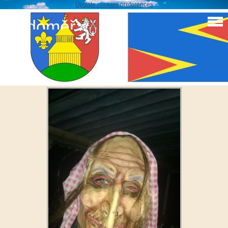
Update cookies preferences
Sudoměř
Májka + čárodějnice 2016
WP_20160430_023