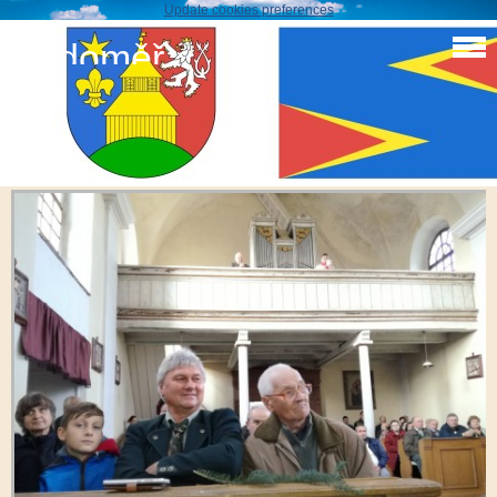
Update cookies preferences
Sudoměř
Myslivci troubení
IMG_20171014_142040_resized_20171030_093557410