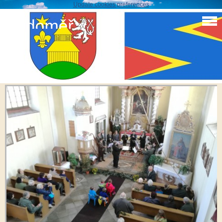
Update cookies preferences
Sudoměř
Myslivci troubení
IMG_20171014_142526_resized_20171030_093555560