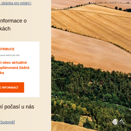
stránka pro místní i
informace o
kách
ní počasí u nás