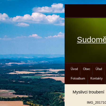
Sudomě
Úvod
Obec
Úřad
Fotoalbum
Kontakty
Myslivci troubení
IMG_201710