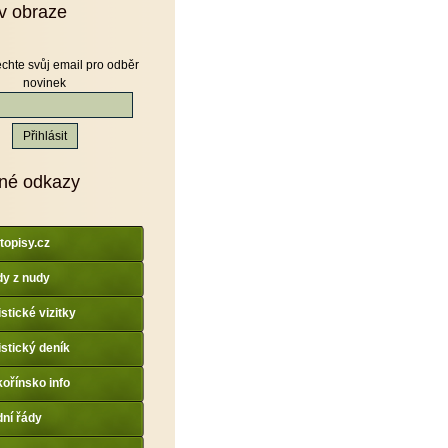
v obraze
chte svůj email pro odběr
novinek
né odkazy
topisy.cz
y z nudy
istické vizitky
istický deník
ořínsko info
dní řády