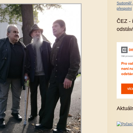
Sudoměř - 
přespolní
ČEZ - 
odstáv
Aktuál