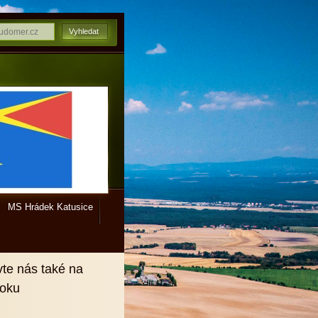
MS Hrádek Katusice
vte nás také na
ooku