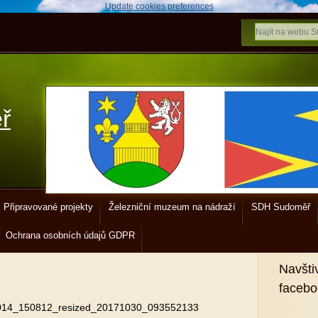
Update cookies preferences
ř
Připravované projekty
Železniční muzeum na nádraží
SDH Sudoměř
Ochrana osobních údajů GDPR
Navšti
faceb
14_150812_resized_20171030_093552133