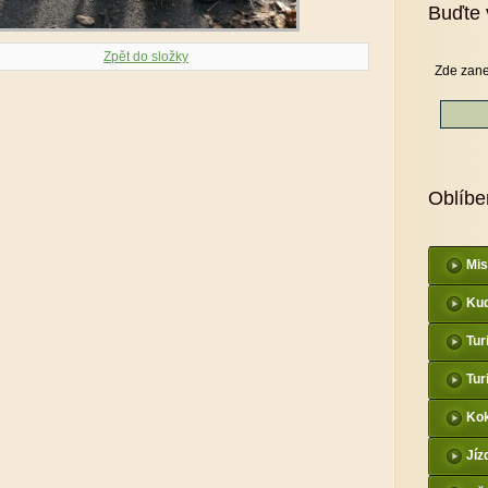
Buďte 
Zpět do složky
Zde zane
Oblíbe
Mis
Kud
Tur
Tur
Kok
Jíz