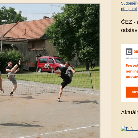
Sudoměř - 
přespolní
ČEZ - 
odstáv
Aktuál