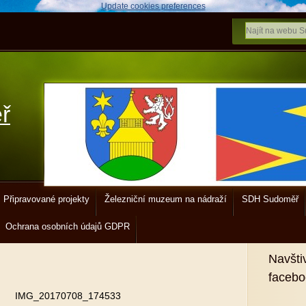
Update cookies preferences
ř
Připravované projekty
Železniční muzeum na nádraží
SDH Sudoměř
Ochrana osobních údajů GDPR
Navšti
faceb
IMG_20170708_174533