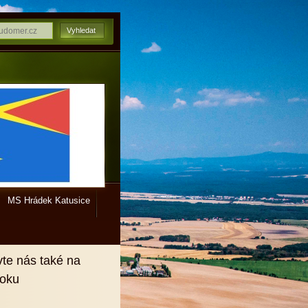
MS Hrádek Katusice
vte nás také na
ooku