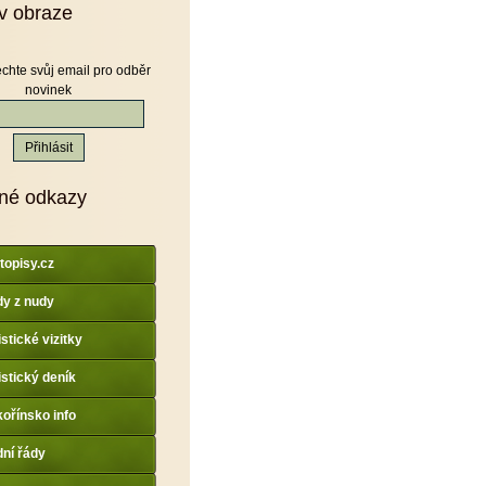
v obraze
chte svůj email pro odběr
novinek
né odkazy
topisy.cz
y z nudy
istické vizitky
istický deník
ořínsko info
dní řády