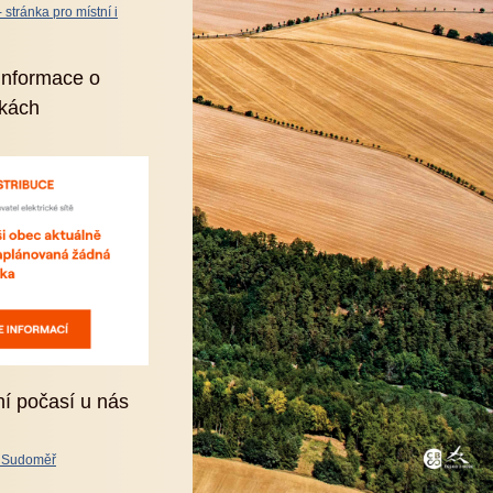
stránka pro místní i
informace o
kách
ní počasí u nás