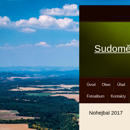
Sudomě
Úvod
Obec
Úřad
Fotoalbum
Kontakty
Nohejbal 2017