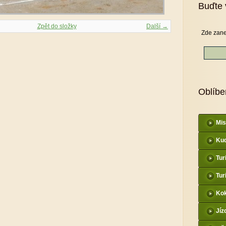
Buďte 
Zpět do složky
Další →
Zde zane
Oblíbe
Mis
Kud
Tur
Tur
Kok
Jíz