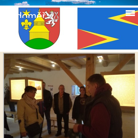
Update cookies preferences
Sudoměř
Pivovar Lobeč
IMG_20170415_182449_resized_20171030_095221822