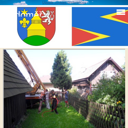
Update cookies preferences
Sudoměř
SDH Sudoměř
SDC13140