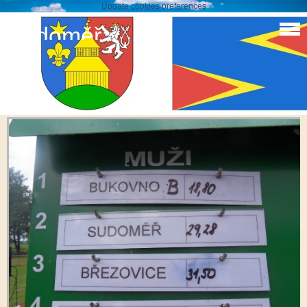
Update cookies preferences
Sudoměř
SDH Sudoměř
SDC14687