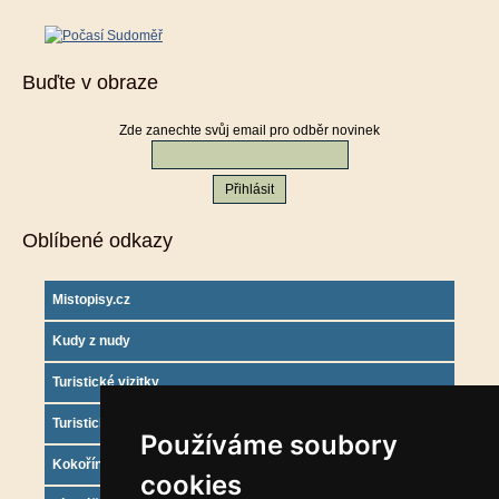
Buďte v obraze
Zde zanechte svůj email pro odběr novinek
Oblíbené odkazy
Mistopisy.cz
Kudy z nudy
Turistické vizitky
Turistický deník
Používáme soubory
Kokořínsko info
cookies