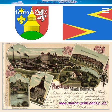
Update cookies preferences
Sudoměř
Staré pohledy
Mladá Boleslav2