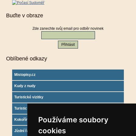
Buďte v obraze
Zde zanechte svůj email pro odběr novinek
Oblíbené odkazy
Mistopisy.cz
Kudy z nudy
Turistické vizitky
Turistický deník
Používáme soubory
Kokořínsko info
cookies
Jízdní řády