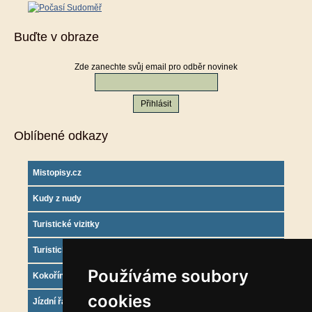
Buďte v obraze
Zde zanechte svůj email pro odběr novinek
Oblíbené odkazy
Mistopisy.cz
Kudy z nudy
Turistické vizitky
Turistický deník
Používáme soubory
Kokořínsko info
cookies
Jízdní řády