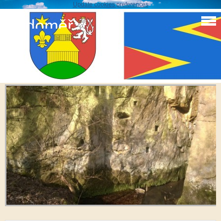
Update cookies preferences
Sudoměř
Sudoměř.......
WP_20160405_012