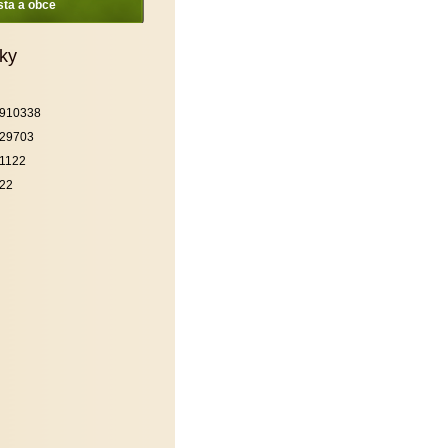
ta a obce
iky
910338
29703
1122
22