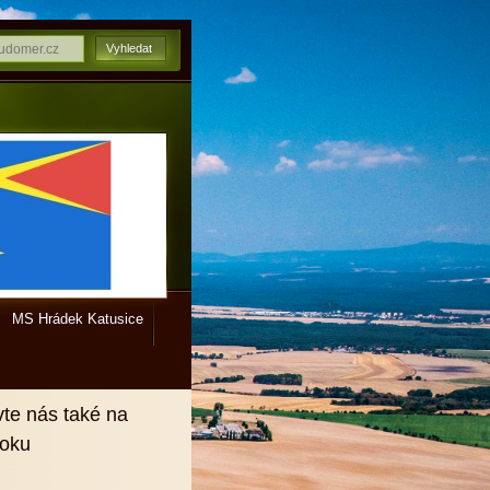
MS Hrádek Katusice
vte nás také na
ooku