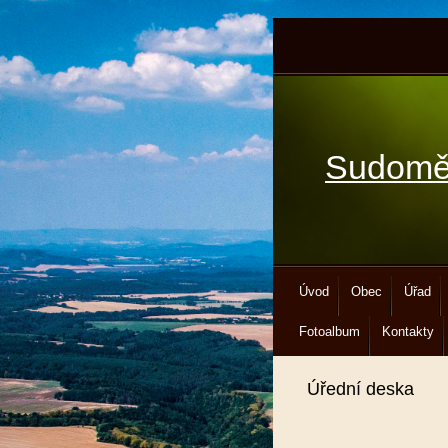
Sudomě
Úvod
Obec
Úřad
Fotoalbum
Kontakty
Úřední deska