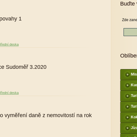
Buďte 
 povahy 1
Zde zane
Úřední deska
Oblíbe
bce Sudoměř 3.2020
Mis
Kud
Úřední deska
Tur
Tur
 o vyměření daně z nemovitostí na rok
Kok
Jíz