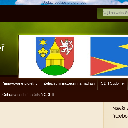
Update cookies preferences
ř
Připravované projekty
Železniční muzeum na nádraží
SDH Sudoměř
Ochrana osobních údajů GDPR
Navšti
faceb