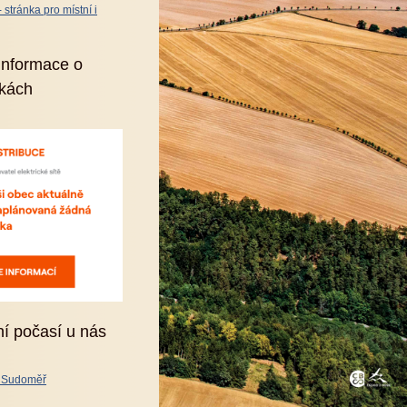
stránka pro místní i
informace o
kách
ní počasí u nás