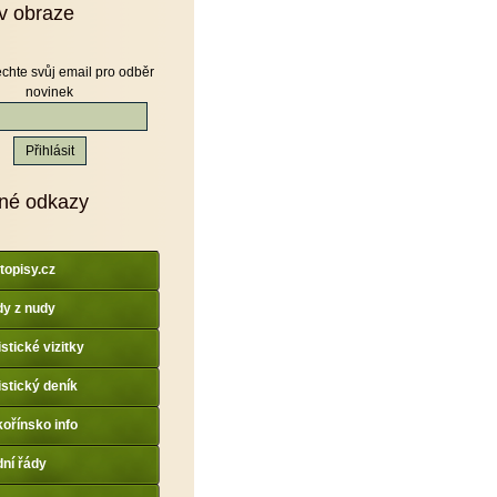
v obraze
chte svůj email pro odběr
novinek
né odkazy
topisy.cz
y z nudy
istické vizitky
istický deník
ořínsko info
dní řády