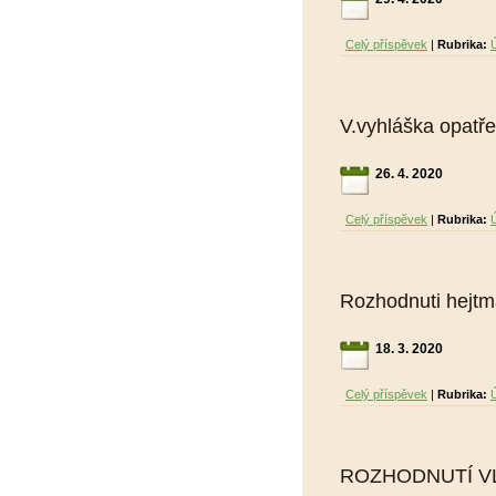
Celý příspěvek
|
Rubrika:
V.vyhláška opatř
26. 4. 2020
Celý příspěvek
|
Rubrika:
Rozhodnuti hejtm
18. 3. 2020
Celý příspěvek
|
Rubrika:
ROZHODNUTÍ VL