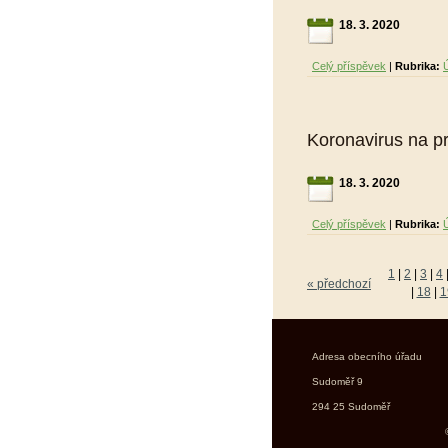
18. 3. 2020
Celý příspěvek
|
Rubrika:
Koronavirus na p
18. 3. 2020
Celý příspěvek
|
Rubrika:
1
|
2
|
3
|
4
« předchozí
|
18
|
1
Adresa obec
Sudoměř 9 stř
294 25 Su