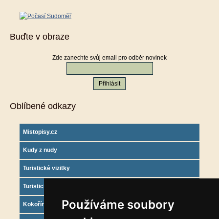
Buďte v obraze
Zde zanechte svůj email pro odběr novinek
Oblíbené odkazy
Mistopisy.cz
Kudy z nudy
Turistické vizitky
Turistický deník
Používáme soubory
Kokořínsko info