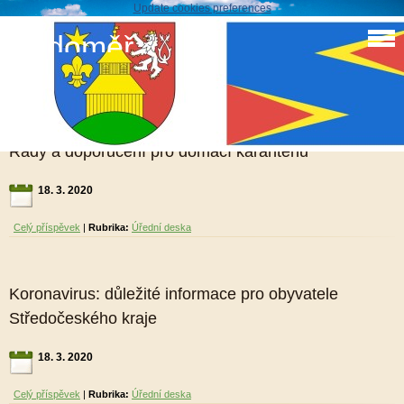
Update cookies preferences
Sudoměř
Úřední deska
Rady a doporučení pro domácí karanténu
18. 3. 2020
Celý příspěvek
|
Rubrika:
Úřední deska
Koronavirus: důležité informace pro obyvatele
Středočeského kraje
18. 3. 2020
Celý příspěvek
|
Rubrika:
Úřední deska