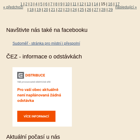
1
|
2
|
3
|
4
|
5
|
6
|
7
|
8
|
9
|
10
|
11
|
12
|
13
|
14
|
15
|
16
|
17
« předchozí
následující »
|
18
|
19
|
20
|
21
|
22
|
23
|
24
|
25
|
26
|
27
|
28
|
29
Navštivte nás také na facebooku
Sudoměř - stránka pro místní i přespolní
ČEZ - informace o odstávkách
Aktuální počasí u nás